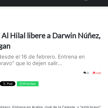
 Al Hilal libere a Darwin Núñez,
rgan
desde el 16 de febrero. Entrena en
bravo" que lo dejen salir...
0
null
WhatsApp
brero. Entrena en Arabia, rival de la Celeste, y "está bravo"