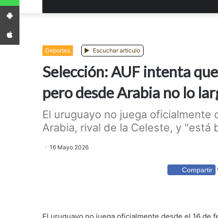
App Android
App iPhone
Deportes
Escuchar artículo
Selección: AUF intenta que
pero desde Arabia no lo la
El uruguayo no juega oficialmente 
Arabia, rival de la Celeste, y "está 
16 Mayo 2026
Compartir
El uruguayo no juega oficialmente desde el 16 de fe