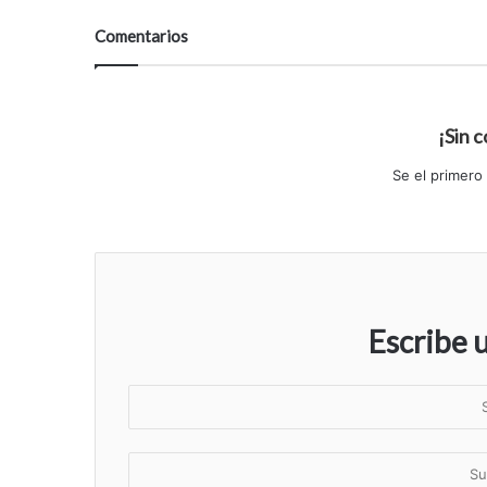
Comentarios
¡Sin 
Se el primero
Escribe 
S
u
n
S
o
u