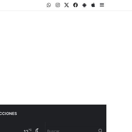
WhatsApp
Instagram
Twitter
Facebook
PlayStore
AppStore
Sidebar
CCIONES
Cambiar
Buscar
℃
12