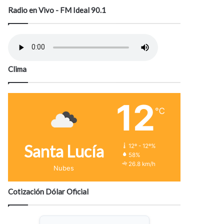
Radio en Vivo - FM Ideal 90.1
Clima
12
℃
Santa Lucía
12º - 12º%
58%
26.8 km/h
Nubes
Cotización Dólar Oficial