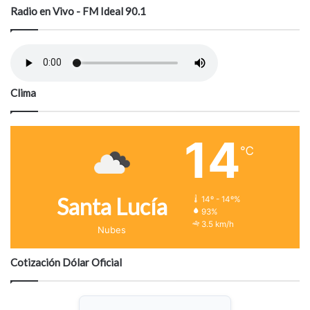
Radio en Vivo - FM Ideal 90.1
Clima
14
℃
Santa Lucía
14º - 14º%
93%
3.5 km/h
Nubes
Cotización Dólar Oficial