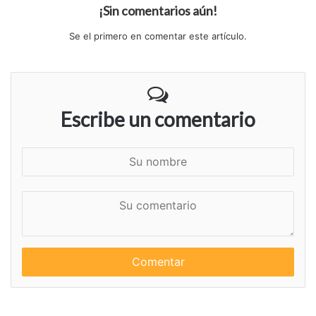
¡Sin comentarios aún!
Se el primero en comentar este artículo.
Escribe un comentario
S
u
n
S
o
u
m
c
b
o
r
m
e
e
n
t