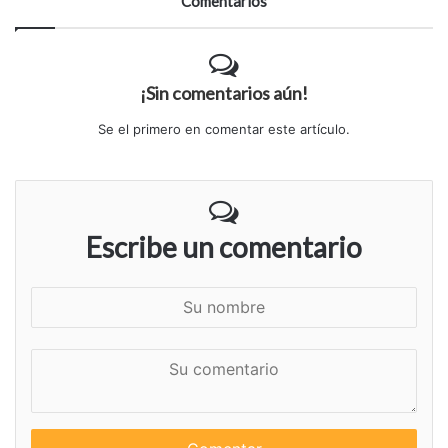
Comentarios
¡Sin comentarios aún!
Se el primero en comentar este artículo.
Escribe un comentario
S
u
n
S
o
u
m
c
b
o
r
m
e