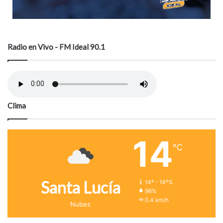
Radio en Vivo - FM Ideal 90.1
Clima
14
℃
Santa Lucía
14º - 14º%
96%
0.4 km/h
Nubes