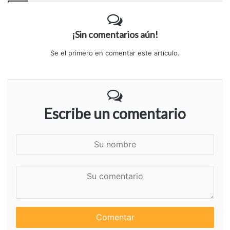
¡Sin comentarios aún!
Se el primero en comentar este artículo.
Escribe un comentario
S
u
n
S
o
u
m
c
b
o
r
m
e
e