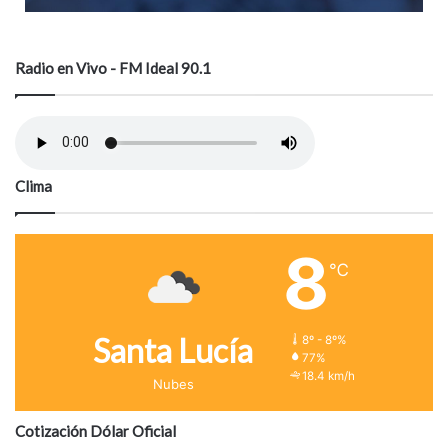
Radio en Vivo - FM Ideal 90.1
Clima
8
℃
Santa Lucía
8º - 8º%
77%
18.4 km/h
Nubes
Cotización Dólar Oficial