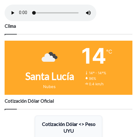
Clima
14
℃
Santa Lucía
14º - 14º%
96%
0.4 km/h
Nubes
Cotización Dólar Oficial
Cotización Dólar <> Peso
UYU