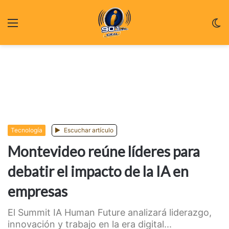
Menu
C
m
Tecnologí­a
Escuchar artículo
Montevideo reúne líderes para
debatir el impacto de la IA en
empresas
El Summit IA Human Future analizará liderazgo,
innovación y trabajo en la era digital...