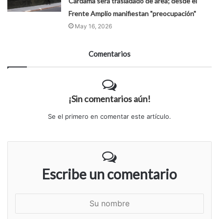
Cardama será trasladado de área; desde el
Frente Amplio manifiestan "preocupación"
May 16, 2026
Comentarios
¡Sin comentarios aún!
Se el primero en comentar este artículo.
Escribe un comentario
S
u