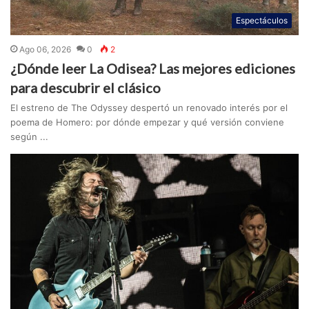
Espectáculos
Ago 06, 2026
0
2
¿Dónde leer La Odisea? Las mejores ediciones
para descubrir el clásico
El estreno de The Odyssey despertó un renovado interés por el
poema de Homero: por dónde empezar y qué versión conviene
según ...