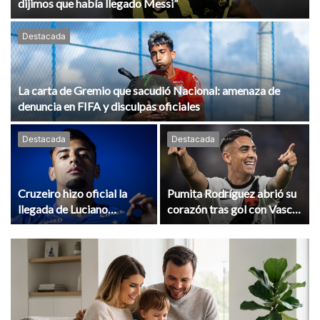
dijimos que había llegado Messi”
Destacada
La carta de Gremio que sacudió Nacional: amenaza de
denuncia en FIFA y disculpas oficiales
Destacada
Destacada
Cruzeiro hizo oficial la
Pumita Rodríguez abrió su
llegada de Luciano
corazón tras gol con Vasco:
Rodríguez: los detalles del
“Mi padre está luchando
préstamo
por su vida”