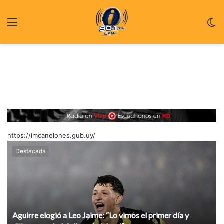
Menu
C
m
https://imcanelones.gub.uy/
Destacada
Aguirre elogió a Leo Jaime: “Lo vimos el primer día y