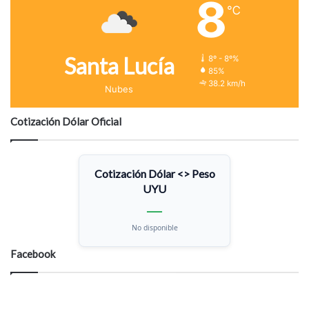
8
℃
Santa Lucía
8º - 8º%
85%
38.2 km/h
Nubes
Cotización Dólar Oficial
Cotización Dólar <> Peso
UYU
—
No disponible
Facebook